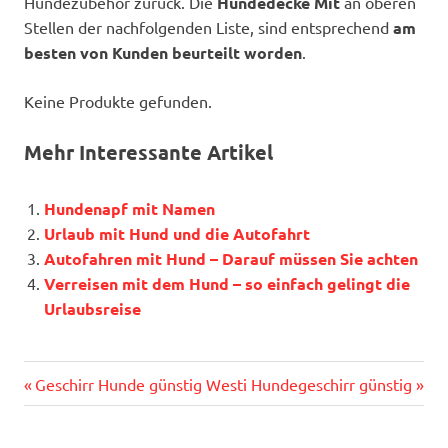
Hundezubehör zurück. Die
Hundedecke Mit
an oberen
Stellen der nachfolgenden Liste, sind entsprechend
am
besten von Kunden beurteilt worden
.
Keine Produkte gefunden.
Mehr Interessante Artikel
Hundenapf mit Namen
Urlaub mit Hund und die Autofahrt
Autofahren mit Hund – Darauf müssen Sie achten
Verreisen mit dem Hund – so einfach gelingt die
Urlaubsreise
Vorheriger
Nächster
Beitragsnavigation
Geschirr Hunde günstig
Westi Hundegeschirr günstig
Beitrag:
Beitrag: